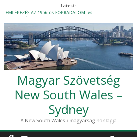
Latest:
EMLÉKEZÉS AZ 1956-os FORRADALOM- és
SZABADSÁGHARCRA
Magyar Rádió Mozaik élő bejelentkezése a Magyar Házból
Beszámoló – 1956-os október 23-i megemlékezés, Sydney
2024
THE KNIGHTLY ORDER OF VITÉZ – INVITATION
Szent Erzsébet Otthon Búcsú
Magyar Szövetség
New South Wales –
Sydney
A New South Wales-i magyarság honlapja