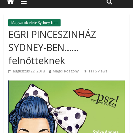
Magyarok élete Sydney-ben
EGRI PINCESZINHÁZ
SYDNEY-BEN……
felnőtteknek
augusztus 22, 2018
Magdi Rozgonyi
1116 Views