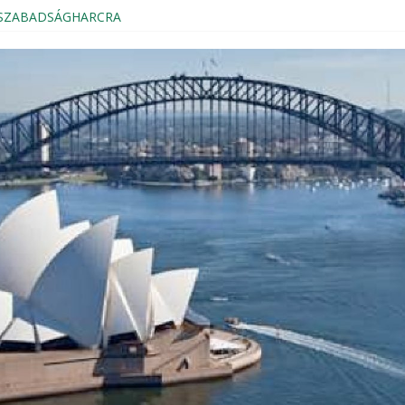
s SZABADSÁGHARCRA
Magyar Házból
kezés, Sydney 2024
ION