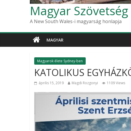
Magyar Szövetség
A New South Wales-i magyarság honlapja
MAGYAR
Magyarok élete Sydney-ben
KATOLIKUS EGYHÁZKÖ
április 15, 2019
Magdi Rozgonyi
1109 Views