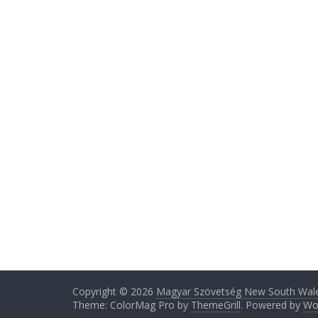
Copyright © 2026
Magyar Szövetség New South Wale
Theme: ColorMag Pro by
ThemeGrill
. Powered by
Wo