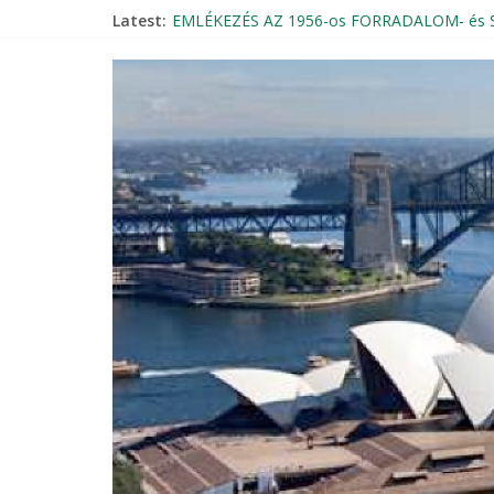
Latest:
EMLÉKEZÉS AZ 1956-os FORRADALOM- é
Magyar Rádió Mozaik élő bejelentkezése a 
Beszámoló – 1956-os október 23-i megemlé
THE KNIGHTLY ORDER OF VITÉZ – INVITAT
Szent Erzsébet Otthon Búcsú