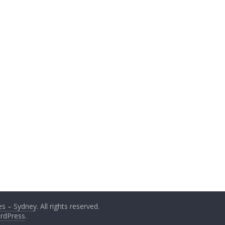
s – Sydney
. All rights reserved.
rdPress
.