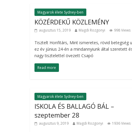
Magyarok élete Sydney-ben
KÖZÉRDEKŰ KÖZLEMÉNY
augusztus 15, 2019
Magdi Rozgonyi
998 Views
Tisztelt Honfitárs, Mint ismeretes, rövid betegség 
ez év június 24-én a mindannyiunk által szeretett é
nagy tisztelettel övezett Csapó
Read more
Magyarok élete Sydney-ben
ISKOLA ÉS BALLAGÓ BÁL –
szeptember 28
augusztus 9, 2019
Magdi Rozgonyi
1936 Views