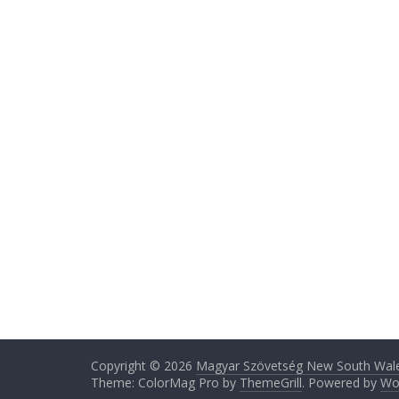
Copyright © 2026
Magyar Szövetség New South Wale
Theme: ColorMag Pro by
ThemeGrill
. Powered by
Wo