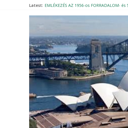
Latest:
EMLÉKEZÉS AZ 1956-os FORRADALOM- é
Magyar Rádió Mozaik élő bejelentkezése a 
Beszámoló – 1956-os október 23-i megemlé
THE KNIGHTLY ORDER OF VITÉZ – INVITAT
Szent Erzsébet Otthon Búcsú