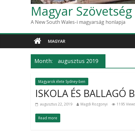
Magyar Szövetség
A New South Wales-i magyarság honlapja
MAGYAR
Month:
augusztus 2019
Magyarok élete Sydney-ben
ISKOLA ÉS BALLAGÓ B
augusztus 22, 2019
Magdi Rozgonyi
1195 View
Read more