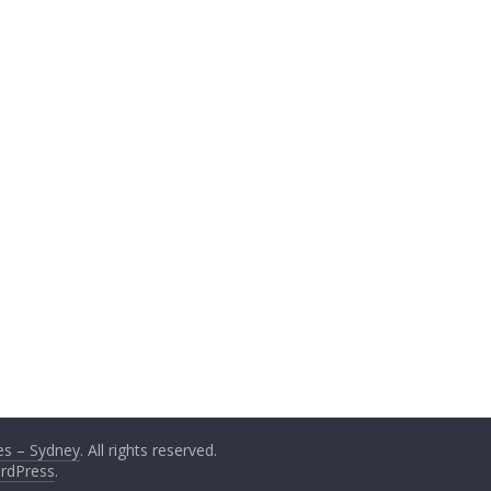
s – Sydney
. All rights reserved.
rdPress
.