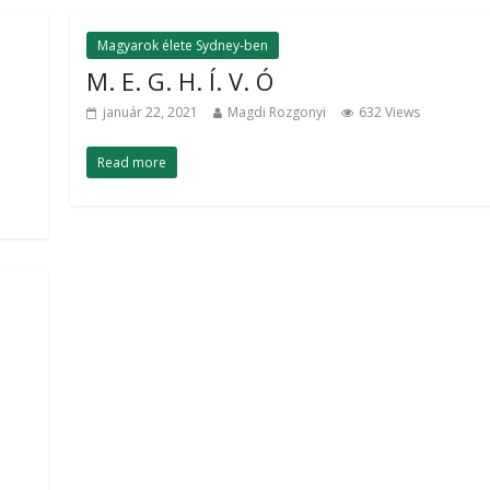
Magyarok élete Sydney-ben
M. E. G. H. Í. V. Ó
január 22, 2021
Magdi Rozgonyi
632 Views
Read more