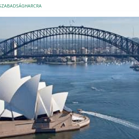
s SZABADSÁGHARCRA
Magyar Házból
kezés, Sydney 2024
ION