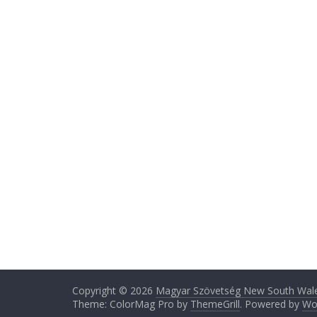
Copyright © 2026
Magyar Szövetség New South Wale
Theme: ColorMag Pro by
ThemeGrill
. Powered by
Wo