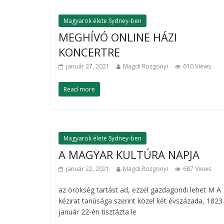
Magyarok élete Sydney-ben
MEGHÍVÓ ONLINE HÁZI
KONCERTRE
január 27, 2021
Magdi Rozgonyi
610 Views
Read more
Magyarok élete Sydney-ben
A MAGYAR KULTÚRA NAPJA
január 22, 2021
Magdi Rozgonyi
687 Views
az örökség tartást ad, ezzel gazdagondi lehet M A
kézirat tanúsága szerint közel két évszázada, 1823.
január 22-én tisztázta le