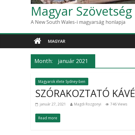
Magyar Szövetség
A New South Wales-i magyarság honlapja
MAGYAR
Month:
január 2021
Magyarok élete Sydney-ben
SZÓRAKOZTATÓ KÁV
január 27, 2021
Magdi Rozgonyi
746 Views
Read more