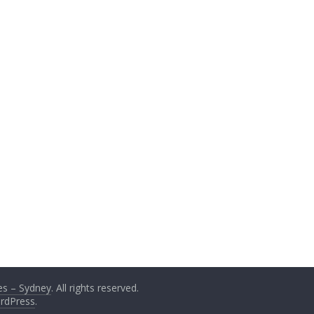
s – Sydney
. All rights reserved.
rdPress
.