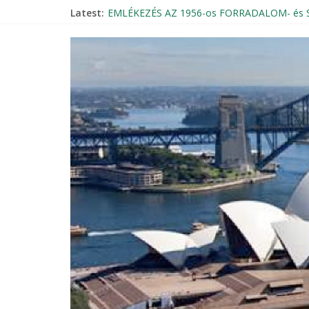
Latest:
EMLÉKEZÉS AZ 1956-os FORRADALOM- é
Magyar Rádió Mozaik élő bejelentkezése a 
Beszámoló – 1956-os október 23-i megemlé
THE KNIGHTLY ORDER OF VITÉZ – INVITAT
Szent Erzsébet Otthon Búcsú