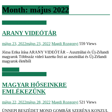
Month:
május 2022
Magyarok élete Sydney-ben
ARANY VIDEÓTÁR
május 23, 2022
május 23, 2022
Magdi Rozgonyi
559 Views
Józsa Erika írása ARANY VIDEÓTÁR – Ausztráliai és Új-Zélandi
magyarok Többszáz videó kazetta őrzi az ausztráliai és Új-Zélandi
magyarok életéből
Read more
Magyarok élete Sydney-ben
MAGYAR HŐSEINKRE
EMLÉKEZÜNK
május 22, 2022
május 28, 2022
Magdi Rozgonyi
521 Views
ÜNNEPI BESZÉDET MOND GOMBÁR SZERÉNA KONZUL