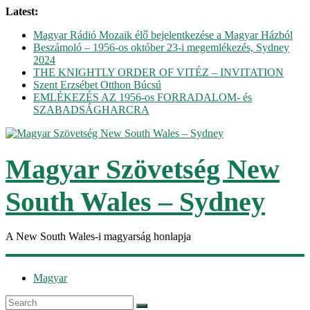
Latest:
Magyar Rádió Mozaik élő bejelentkezése a Magyar Házból
Beszámoló – 1956-os október 23-i megemlékezés, Sydney
2024
THE KNIGHTLY ORDER OF VITÉZ – INVITATION
Szent Erzsébet Otthon Búcsú
EMLÉKEZÉS AZ 1956-os FORRADALOM- és
SZABADSÁGHARCRA
Magyar Szövetség New
South Wales – Sydney
A New South Wales-i magyarság honlapja
Magyar