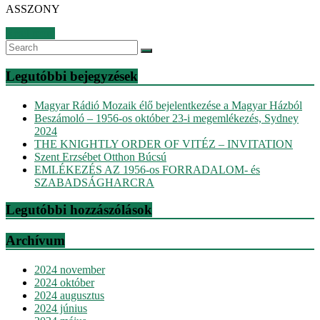
ASSZONY
Read more
Legutóbbi bejegyzések
Magyar Rádió Mozaik élő bejelentkezése a Magyar Házból
Beszámoló – 1956-os október 23-i megemlékezés, Sydney
2024
THE KNIGHTLY ORDER OF VITÉZ – INVITATION
Szent Erzsébet Otthon Búcsú
EMLÉKEZÉS AZ 1956-os FORRADALOM- és
SZABADSÁGHARCRA
Legutóbbi hozzászólások
Archívum
2024 november
2024 október
2024 augusztus
2024 június