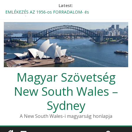
Latest:
EMLÉKEZÉS AZ 1956-os FORRADALOM- és
SZABADSÁGHARCRA
Magyar Rádió Mozaik élő bejelentkezése a Magyar Házból
Beszámoló – 1956-os október 23-i megemlékezés, Sydney
2024
THE KNIGHTLY ORDER OF VITÉZ – INVITATION
Szent Erzsébet Otthon Búcsú
Magyar Szövetség
New South Wales –
Sydney
A New South Wales-i magyarság honlapja