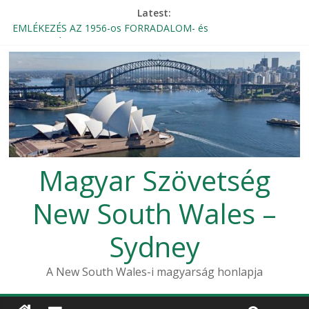
Latest:
EMLÉKEZÉS AZ 1956-os FORRADALOM- és
SZABADSÁGHARCRA
Magyar Rádió Mozaik élő bejelentkezése a Magyar Házból
Beszámoló – 1956-os október 23-i megemlékezés, Sydney
2024
THE KNIGHTLY ORDER OF VITÉZ – INVITATION
Szent Erzsébet Otthon Búcsú
Magyar Szövetség
New South Wales –
Sydney
A New South Wales-i magyarság honlapja