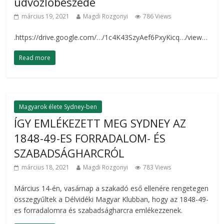
üdvözlőbeszéde
március 19, 2021
Magdi Rozgonyi
786 Views
.https://drive.google.com/…/1c4K43SzyAef6PxyKicq…/view…
Read more
Magyarok élete Sydney-ben
ÍGY EMLÉKEZETT MEG SYDNEY AZ
1848-49-ES FORRADALOM- ÉS
SZABADSÁGHARCRÓL
március 18, 2021
Magdi Rozgonyi
783 Views
Március 14-én, vasárnap a szakadó eső ellenére rengetegen
összegyűltek a Délvidéki Magyar Klubban, hogy az 1848-49-
es forradalomra és szabadságharcra emlékezzenek.