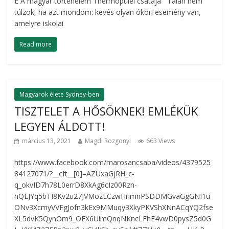
E A magyar történelem Thermopülei csatája Talán nem
túlzok, ha azt mondom: kevés olyan ókori esemény van,
amelyre iskolai
Read more
Magyarok élete Sydney-ben
TISZTELET A HŐSÖKNEK! EMLÉKÜK
LEGYEN ÁLDOTT!
március 13, 2021
Magdi Rozgonyi
663 Views
https://www.facebook.com/marosancsaba/videos/4379525
84127071/?__cft__[0]=AZUxaGjRH_c-
q_okvID7h78L0errD8XkAg6cIz00Rzn-
nQLJYq5bTI8Kv2u27JVMozECzwHrimnPSDDMGvaGgGNI1u
ONv3XcmyVVFgJofn3kEx9MMuqy3XkyPKVShXNnACqYQ2fse
XL5dvK5QynOm9_OFX6UimQnqNKncLFhE4vwD0pysZ5d0G