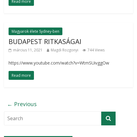
Read more
Magyarok élete Sydney-ben
BUDAPEST RITKASÁGAI
március 11, 2021
Magdi Rozgonyi
744 Views
https://www.youtube.com/watch?v=WtmSUivggOw
Read more
← Previous