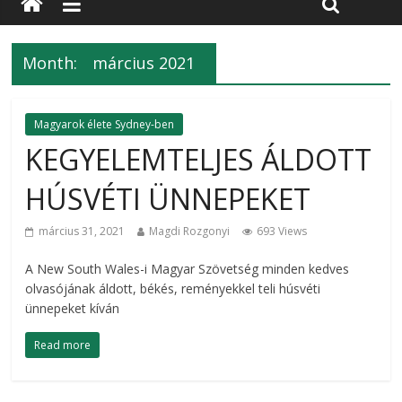
Month:
március 2021
Magyarok élete Sydney-ben
KEGYELEMTELJES ÁLDOTT
HÚSVÉTI ÜNNEPEKET
március 31, 2021
Magdi Rozgonyi
693 Views
A New South Wales-i Magyar Szövetség minden kedves
olvasójának áldott, békés, reményekkel teli húsvéti
ünnepeket kíván
Read more