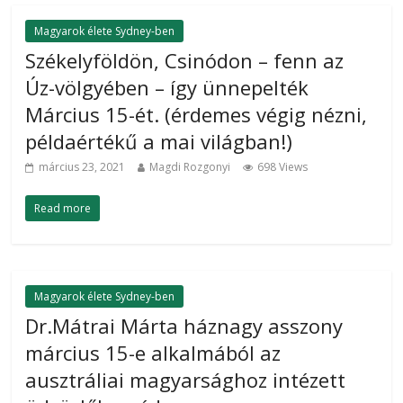
Magyarok élete Sydney-ben
Székelyföldön, Csinódon – fenn az
Úz-völgyében – így ünnepelték
Március 15-ét. (érdemes végig nézni,
példaértékű a mai világban!)
március 23, 2021
Magdi Rozgonyi
698 Views
Read more
Magyarok élete Sydney-ben
Dr.Mátrai Márta háznagy asszony
március 15-e alkalmából az
ausztráliai magyarsághoz intézett