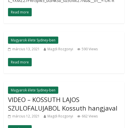
L_YXMZ27FRn3pw3_uGi4kSb_su5oMtZ7Nu&__tn__=-UK-R
Read more
Magyarok élete Sydney-ben
március 13, 2021
Magdi Rozgonyi
590 Views
Read more
Magyarok élete Sydney-ben
VIDEO – KOSSUTH LAJOS
SZULOFALUJABOL Kossuth hangjaval
március 12, 2021
Magdi Rozgonyi
662 Views