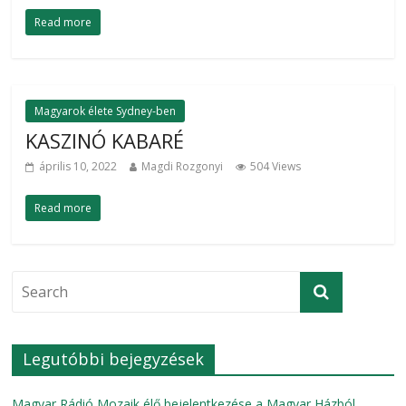
Read more
Magyarok élete Sydney-ben
KASZINÓ KABARÉ
április 10, 2022
Magdi Rozgonyi
504 Views
Read more
Legutóbbi bejegyzések
Magyar Rádió Mozaik élő bejelentkezése a Magyar Házból