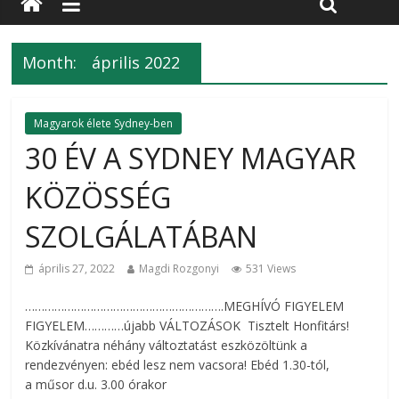
Month:
április 2022
Magyarok élete Sydney-ben
30 ÉV A SYDNEY MAGYAR
KÖZÖSSÉG
SZOLGÁLATÁBAN
április 27, 2022
Magdi Rozgonyi
531 Views
…………………………………………………….MEGHÍVÓ FIGYELEM
FIGYELEM…………újabb VÁLTOZÁSOK Tisztelt Honfitárs!
Közkívánatra néhány változtatást eszközöltünk a
rendezvényen: ebéd lesz nem vacsora! Ebéd 1.30-tól,
a műsor d.u. 3.00 órakor