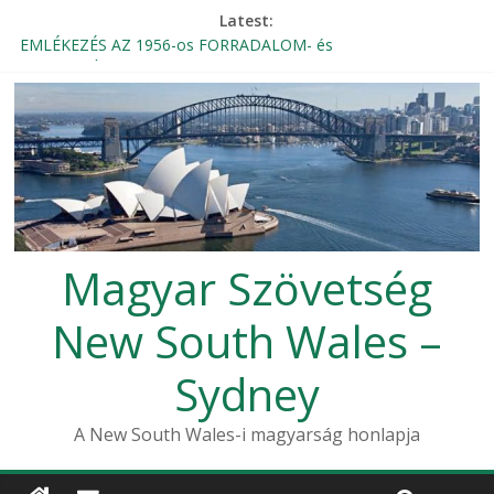
Latest:
EMLÉKEZÉS AZ 1956-os FORRADALOM- és
SZABADSÁGHARCRA
Magyar Rádió Mozaik élő bejelentkezése a Magyar Házból
Beszámoló – 1956-os október 23-i megemlékezés, Sydney
2024
THE KNIGHTLY ORDER OF VITÉZ – INVITATION
Szent Erzsébet Otthon Búcsú
Magyar Szövetség
New South Wales –
Sydney
A New South Wales-i magyarság honlapja