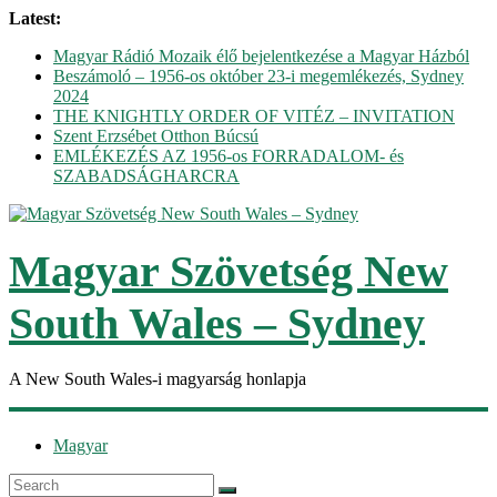
Latest:
Magyar Rádió Mozaik élő bejelentkezése a Magyar Házból
Beszámoló – 1956-os október 23-i megemlékezés, Sydney
2024
THE KNIGHTLY ORDER OF VITÉZ – INVITATION
Szent Erzsébet Otthon Búcsú
EMLÉKEZÉS AZ 1956-os FORRADALOM- és
SZABADSÁGHARCRA
Magyar Szövetség New
South Wales – Sydney
A New South Wales-i magyarság honlapja
Magyar