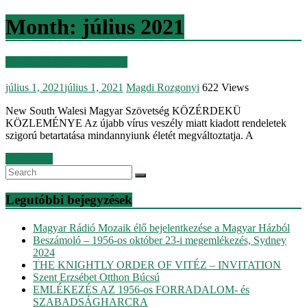
Month:
július 2021
Magyarok élete Sydney-ben
július 1, 2021
július 1, 2021
Magdi Rozgonyi
622 Views
New South Walesi Magyar Szövetség KÖZÉRDEKÜ
KÖZLEMÉNYE Az újabb vírus veszély miatt kiadott rendeletek
szigorú betartatása mindannyiunk életét megváltoztatja. A
Read more
Legutóbbi bejegyzések
Magyar Rádió Mozaik élő bejelentkezése a Magyar Házból
Beszámoló – 1956-os október 23-i megemlékezés, Sydney
2024
THE KNIGHTLY ORDER OF VITÉZ – INVITATION
Szent Erzsébet Otthon Búcsú
EMLÉKEZÉS AZ 1956-os FORRADALOM- és
SZABADSÁGHARCRA