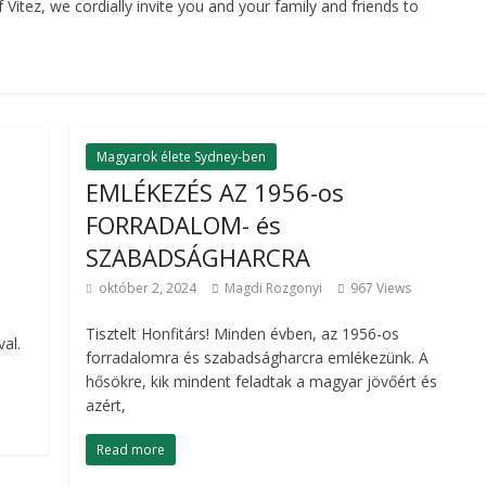
Vitez, we cordially invite you and your family and friends to
Magyarok élete Sydney-ben
EMLÉKEZÉS AZ 1956-os
FORRADALOM- és
SZABADSÁGHARCRA
október 2, 2024
Magdi Rozgonyi
967 Views
Tisztelt Honfitárs! Minden évben, az 1956-os
al.
forradalomra és szabadságharcra emlékezünk. A
hősökre, kik mindent feladtak a magyar jövőért és
azért,
Read more