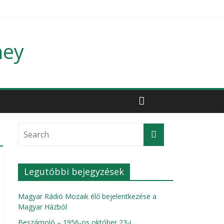
ney
Legutóbbi bejegyzések
Magyar Rádió Mozaik élő bejelentkezése a
Magyar Házból
Beszámoló – 1956-os október 23-i