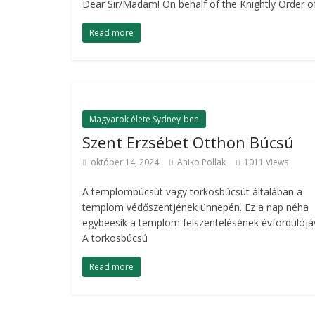
Dear Sir/Madam! On behalf of the Knightly Order of 
Read more
Magyarok élete Sydney-ben
Szent Erzsébet Otthon Búcsú
október 14, 2024
Aniko Pollak
1011 Views
A templombúcsút vagy torkosbúcsút általában a
templom védőszentjének ünnepén. Ez a nap néha
egybeesik a templom felszentelésének évfordulójáv
A torkosbúcsú
Read more