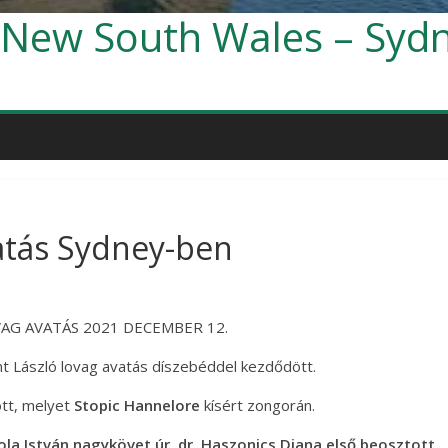
 New South Wales – Syd
atás Sydney-ben
VAG AVATÁS 2021 DECEMBER 12.
 László lovag avatás díszebéddel kezdődött.
ött, melyet
Stopic Hannelore
kísért zongorán.
ola István nagykövet úr, dr. Haszonics Diana első beosztott