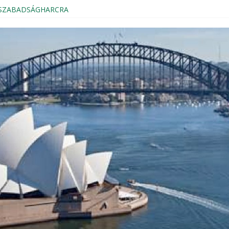
s SZABADSÁGHARCRA
Magyar Házból
kezés, Sydney 2024
ION