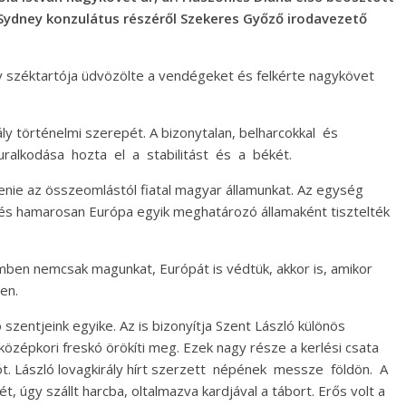
 a Sydney konzulátus részéről Szekeres Győző irodavezető
széktartója üdvözölte a vendégeket és felkérte nagykövet
ly történelmi szerepét. A bizonytalan, belharcokkal és
y uralkodása hozta el a stabilitást és a békét.
nie az összeomlástól fiatal magyar államunkat. Az egység
, és hamarosan Európa egyik meghatározó államaként tisztelték
mben nemcsak magunkat, Európát is védtük, akkor is, amikor
en.
szentjeink egyike. Az is bizonyítja Szent László különös
özépkori freskó örökíti meg. Ezek nagy része a kerlési csata
t. László lovagkirály hírt szerzett népének messze földön. A
t, úgy szállt harcba, oltalmazva kardjával a tábort. Erős volt a