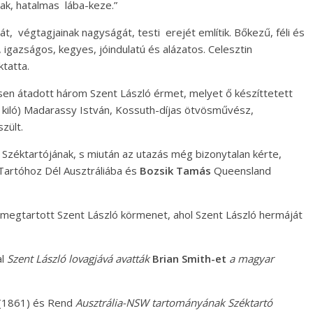
nak, hatalmas lába-keze.”
 végtagjainak nagyságát, testi erejét említik. Bőkezű, féli és
, igazságos, kegyes, jóindulatú és alázatos. Celesztin
ktatta.
en átadott három Szent László érmet, melyet ő készíttetett
kiló) Madarassy István, Kossuth-díjas ötvösművész,
szült.
zéktartójának, s miután az utazás még bizonytalan kérte,
artóhoz Dél Ausztráliába és
Bozsik Tamás
Queensland
 megtartott Szent László körmenet, ahol Szent László hermáját
al
Szent László lovagjává avatták
Brian Smith
-et
a magyar
 (1861) és Rend
Ausztrália-NSW tartományának Széktartó