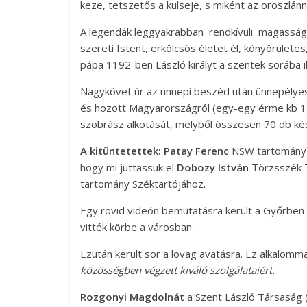
keze, tetszetős a külseje, s miként az oroszlán
A legendák leggyakrabban rendkívüli magasságát,
szereti Istent, erkölcsös életet él, könyörületes
pápa 1192-ben László királyt a szentek sorába i
Nagykövet úr az ünnepi beszéd után ünnepélyes
és hozott Magyarországról (egy-egy érme kb 1 
szobrász alkotását, melyből összesen 70 db ké
A kitüntetettek:
Patay Ferenc
NSW tartomány S
hogy mi juttassuk el
Dobozy István
Törzsszék T
tartomány Széktartójához.
Egy rövid videón bemutatásra került a Győrben
vitték körbe a városban.
Ezután került sor a lovag avatásra. Ez alkalomm
közösségben végzett kiváló szolgálataiért.
Rozgonyi Magdolnát
a Szent László Társaság