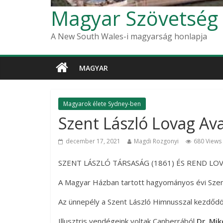
Magyar Szövetség
A New South Wales-i magyarság honlapja
MAGYAR
Magyarok élete Sydney-ben
Szent László Lovag Av
december 17, 2021
Magdi Rozgonyi
680 Views
SZENT LÁSZLÓ TÁRSASÁG (1861) ÉS REND LO
A Magyar Házban tartott hagyományos évi Szent
Az ünnepély a Szent László Himnusszal kezdőd
Illusztris vendégeink voltak Canberrából
Dr. Mik