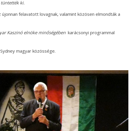
tüntették ki
.
z újonnan felavatott lovagnak, valamint közösen elmondták a
ar Kaszinó elnöke minőségében
karácsonyi programmal
t Sydney magyar közössége.