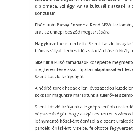
diplomata, Szilágyi Anita kulturális attasé,
konzul úr
.
Ebéd után
Patay Ferenc
a Rend NSW tartomány 
urat az ünnepi beszéd megtartására.
Nagykövet úr
ismertette Szent László lovagkirá
trónviszállyal terhes időszak után László királ
Sikerült a külső támadások közepette megmente
megteremtése akkor új államalapítással ért fel
Szent László királyságát.
A hódító török hadak elleni évszázados küzdele
sokszor magunkra maradtunk a túlerővel szemb
Szent László királyunk a legnépszerűbb uralkodó 
népszerűségét, hogy alakját és tetteit számos k
leánymentő hőseként ábrázolja a szent uralkodó
páncélt óriásként viselte, felöltötte fegyverzeté