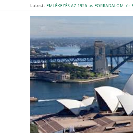
Latest:
EMLÉKEZÉS AZ 1956-os FORRADALOM- é
Magyar Rádió Mozaik élő bejelentkezése a 
Beszámoló – 1956-os október 23-i megemlé
THE KNIGHTLY ORDER OF VITÉZ – INVITAT
Szent Erzsébet Otthon Búcsú